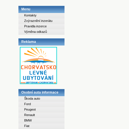
Menu
Kontakty
Zvýraznění inzerátu
Pravidla inzerce
Výměna odkazů
Reklama
Osobní auta informace
Škoda auto
Ford
Peugeot
Renault
BMW
Fiat