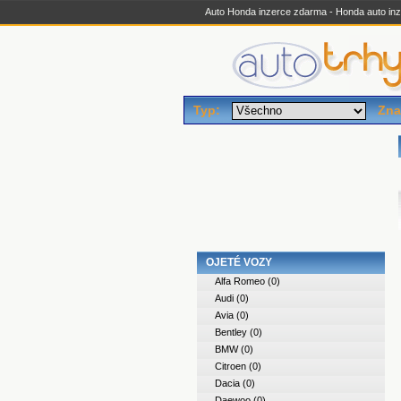
Auto Honda inzerce zdarma - Honda auto inze
Typ:
Zna
OJETÉ VOZY
Alfa Romeo
(0)
Audi
(0)
Avia
(0)
Bentley
(0)
BMW
(0)
Citroen
(0)
Dacia
(0)
Daewoo
(0)