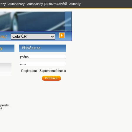
vozy
|
Autobazary
|
Autosalony
|
Autovrakoviště
|
Autodíly
raj:
ly
Přihlásit se
Registrace
|
Zapomenuté heslo
prodat.
26.