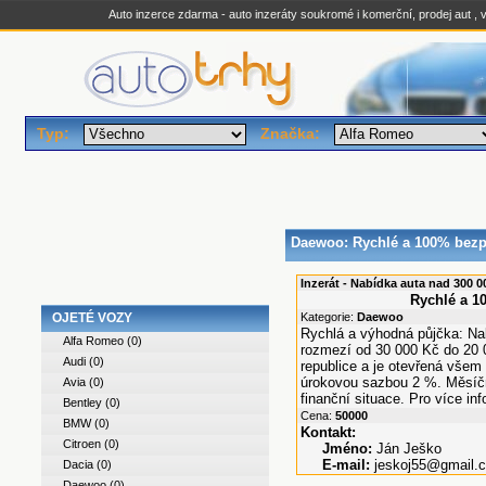
Auto inzerce zdarma - auto inzeráty soukromé i komerční, prodej aut , v
Typ:
Značka:
Daewoo
: Rychlé a 100% bez
Inzerát - Nabídka auta nad 300 00
Rychlé a 1
OJETÉ VOZY
Kategorie:
Daewoo
Rychlá a výhodná půjčka: Na
Alfa Romeo
(0)
rozmezí od 30 000 Kč do 20 0
Audi
(0)
republice a je otevřená všem
úrokovou sazbou 2 %. Měsíční
Avia
(0)
finanční situace. Pro více i
Bentley
(0)
Cena:
50000
BMW
(0)
Kontakt:
Citroen
(0)
Jméno:
Ján Ješko
E-mail:
jeskoj55@gmail.
Dacia
(0)
Daewoo
(0)