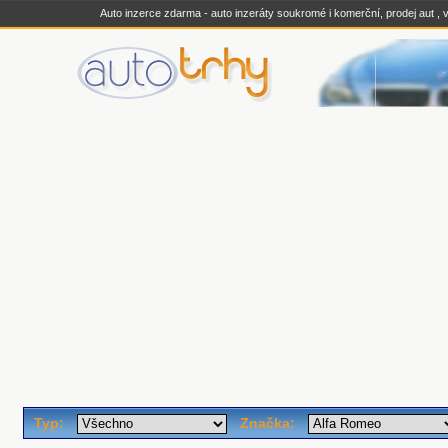
Auto inzerce zdarma - auto inzeráty soukromé i komerční, prodej aut , v
Typ:
Značka: