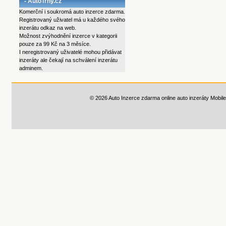
- AutoTrhy.cz
Komerční i soukromá auto inzerce zdarma.
Registrovaný uživatel má u každého svého
inzerátu odkaz na web.
Možnost zvýhodnění inzerce v kategorii
pouze za 99 Kč na 3 měsíce.
I neregistrovaný uživatelé mohou přidávat
inzeráty ale čekají na schválení inzerátu
adminem.
© 2026 Auto Inzerce zdarma online auto inzeráty
Mobile