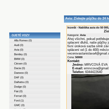
Avia
: Získejte půjčku do 24 
Inzerát - Nabídka auta do 50 000,
Zís
OJETÉ VOZY
Kategorie:
Avia
Ahoj všichni, pokud potřebuje
Alfa Romeo
(0)
splacení dluhů, naše půjčky j
Audi
(0)
fixní úroková sazba silně záv
splácení od (1 do 400) měsíců
Avia
(0)
vecerovastanislava4@gmail
Bentley
(0)
Cena:
50000
BMW
(0)
Kontakt:
Citroen
(0)
Jméno:
MRVCOVÁ EVA
E-mail:
emrvcova@gmail
Dacia
(0)
Telefon:
6044422640
Daewoo
(0)
DAF
(0)
Daihatsu
(0)
Dodge
(0)
Fiat
(0)
Ferrari
(0)
Ford
(1)
GMC
(0)