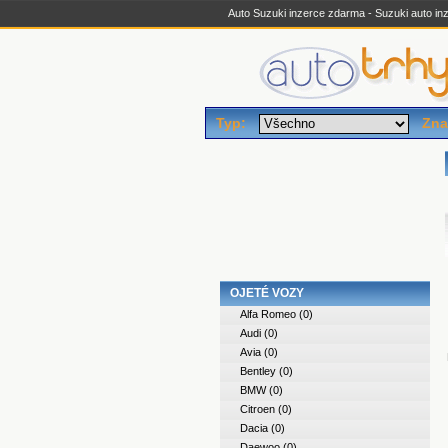
Auto Suzuki inzerce zdarma - Suzuki auto inz
Typ:
Zna
OJETÉ VOZY
Alfa Romeo
(0)
Audi
(0)
Avia
(0)
Bentley
(0)
BMW
(0)
Citroen
(0)
Dacia
(0)
Daewoo
(0)