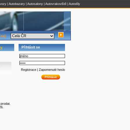
 vozy
|
Autobazary
|
Autosalony
|
Autovrakoviště
|
Autodíly
raj:
ly
Přihlásit se
-
Registrace
|
Zapomenuté heslo
 prodat.
26.