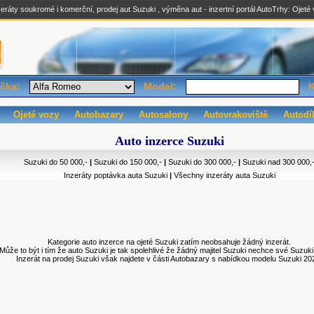
eráty soukromé i komerční, prodej aut Suzuki , výměna aut - inzertní portál AutoTrhy:
Ojeté
čka:
Model:
K
Ojeté vozy
Autobazary
Autosalony
Autovrakoviště
Autodí
Auto inzerce Suzuki
Suzuki do 50 000,-
|
Suzuki do 150 000,-
|
Suzuki do 300 000,-
|
Suzuki nad 300 000,
Inzeráty poptávka auta Suzuki
|
Všechny inzeráty auta Suzuki
Kategorie auto inzerce na ojeté Suzuki zatím neobsahuje žádný inzerát.
Může to být i tím že auto Suzuki je tak spolehlivé že žádný majitel Suzuki nechce své Suzuki
Inzerát na prodej Suzuki však najdete v části Autobazary s nabídkou modelu Suzuki 20