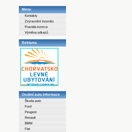
Menu
Kontakty
Zvýraznění inzerátu
Pravidla inzerce
Výměna odkazů
Reklama
Osobní auta informace
Škoda auto
Ford
Peugeot
Renault
BMW
Fiat